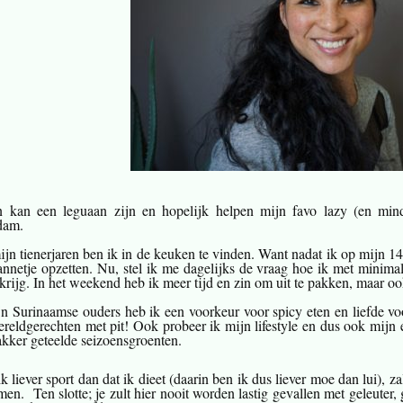
n kan een leguaan zijn en hopelijk helpen mijn favo lazy (en mind
dam.
ijn tienerjaren ben ik in de keuken te vinden. Want nadat ik op mijn 1
annetje opzetten. Nu, stel ik me dagelijks de vraag hoe ik met minimal
 krijg. In het weekend heb ik meer tijd en zin om uit te pakken, maar oo
n Surinaamse ouders heb ik een voorkeur voor spicy eten en liefde voo
ereldgerechten met pit! Ook probeer ik mijn lifestyle en dus ook mijn 
 akker geteelde seizoensgroenten.
 liever sport dan dat ik dieet (daarin ben ik dus liever moe dan lui), za
en. Ten slotte; je zult hier nooit worden lastig gevallen met geleuter, 