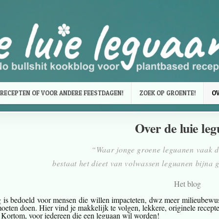
RECEPTEN OF VOOR ANDERE FEESTDAGEN!
ZOEK OP GROENTE!
OV
Over de luie le
“Waar jonge groene leguanen vaak die
bestaat het dieet van volwassen leguanen bijna g
Het blog
g is bedoeld voor mensen die willen impacteten, dwz meer milieubewus
oeten doen. Hier vind je makkelijk te volgen, lekkere, originele recept
. Kortom, voor iedereen die een leguaan wil worden!