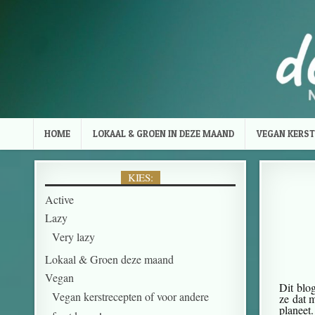
HOME
LOKAAL & GROEN IN DEZE MAAND
VEGAN KERST
KIES:
Active
Lazy
Very lazy
Lokaal & Groen deze maand
Vegan
Dit blo
Vegan kerstrecepten of voor andere
ze dat m
planeet