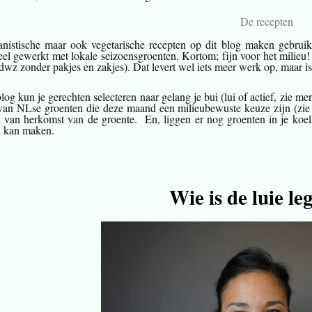
De recepten
nistische maar ook vegetarische recepten op dit blog maken gebruik 
eel gewerkt met lokale seizoensgroenten. Kortom; fijn voor het milie
(dwz zonder pakjes en zakjes). Dat levert wel iets meer werk op, maar 
log kun je gerechten selecteren naar gelang je bui (lui of actief, zie 
an NLse groenten die deze maand een milieubewuste keuze zijn (zie 
d van herkomst van de groente. En, liggen er nog groenten in je koe
l kan maken.
Wie is de luie l