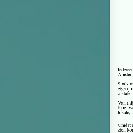
Iederee
Amster
Sinds m
eigen p
op tafel
Van mij
blog; w
lokale,
Omdat ik
zien kom