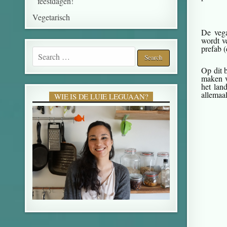
feestdagen!
Vegetarisch
De vega
wordt v
prefab 
Op dit b
maken v
het lan
allemaa
WIE IS DE LUIE LEGUAAN?