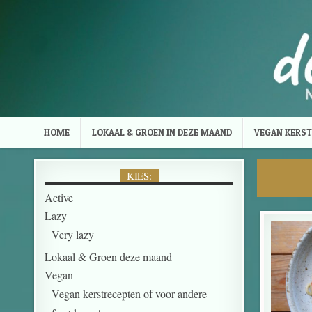
Skip to content
HOME
LOKAAL & GROEN IN DEZE MAAND
VEGAN KERST
KIES:
Active
Lazy
Very lazy
Lokaal & Groen deze maand
Vegan
Vegan kerstrecepten of voor andere