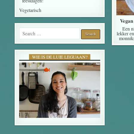
feestdagen!
Vegetarisch
Vegan 
Een n
Search for:
lekker en
monniks
WIE IS DE LUIE LEGUAAN?