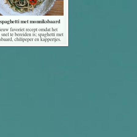
spaghetti met monniksbaard
ieuw favoriet recept omdat het
 snel te bereiden is; spaghetti met
baard, chilipeper en kappertjes.