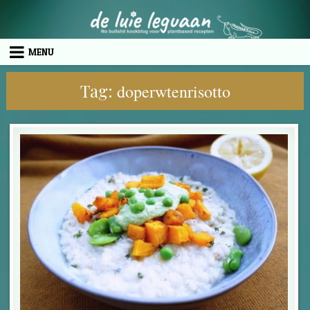
Skip to content
MENU
Tag:
doperwtenrisotto