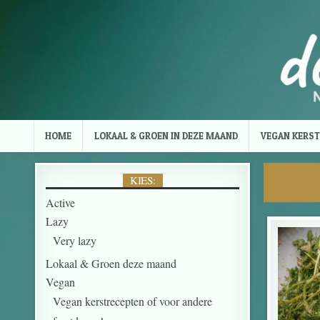
Skip to content
HOME
LOKAAL & GROEN IN DEZE MAAND
VEGAN KERST
KIES:
Active
Lazy
Very lazy
Lokaal & Groen deze maand
Vegan
Vegan kerstrecepten of voor andere