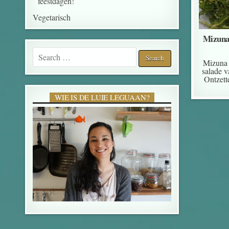
feestdagen!
Vegetarisch
Mizuna
Search for:
Mizuna 
salade v
Ontzett
WIE IS DE LUIE LEGUAAN?