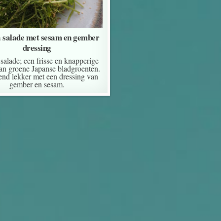
 salade met sesam en gember
dressing
salade; een frisse en knapperige
an groene Japanse bladgroenten.
end lekker met een dressing van
gember en sesam.