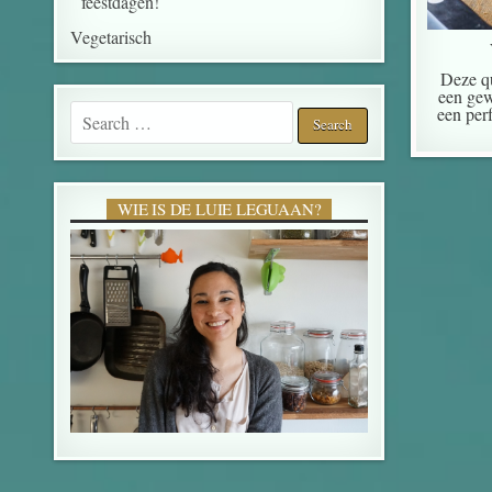
feestdagen!
Vegetarisch
Deze qu
een gew
Search for:
een perf
WIE IS DE LUIE LEGUAAN?