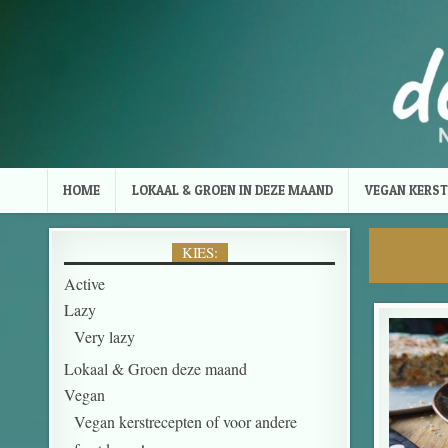
Skip to content
HOME
LOKAAL & GROEN IN DEZE MAAND
VEGAN KERST
KIES:
Active
Lazy
Very lazy
Lokaal & Groen deze maand
Vegan
Vegan kerstrecepten of voor andere