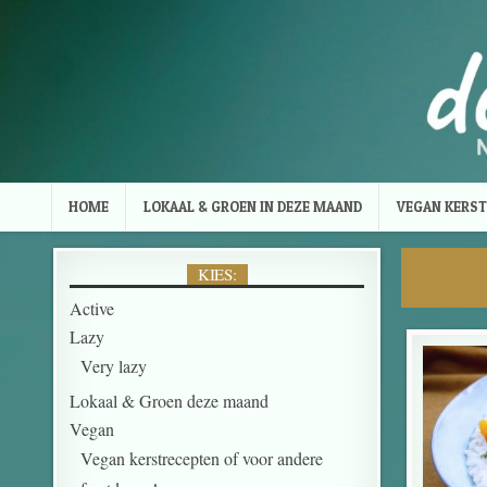
Skip to content
HOME
LOKAAL & GROEN IN DEZE MAAND
VEGAN KERST
KIES:
Active
Lazy
Very lazy
Lokaal & Groen deze maand
Vegan
Vegan kerstrecepten of voor andere