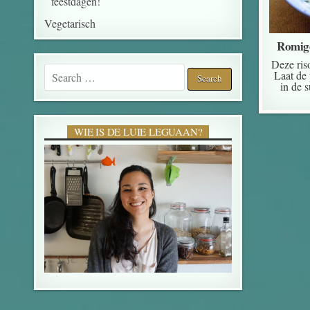
feestdagen!
Vegetarisch
Romige
Deze ris
Search for:
Laat de
in de 
WIE IS DE LUIE LEGUAAN?