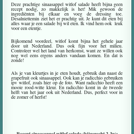
Deze prachtige sinaasappel witlof salade heeft bijna geen
recept nodig, zo makkelijk is het! Mik gewoon de
ingrediënten bij elkaar en voeg de dressing toe.
Desalniettemin ziet het er prachtig uit. Je kunt dit eten bij
alles waar je een salade bij wil eten. Ik vind hem ook leuk
voor een etentje.
Bijkomend voordeel, witlof komt bijna het gehele jaar
door uit Nederland. Dus ook fijn voor het milieu.
Controleer wel het land van herkomst, want ze willen ook
nog wel eens ergens anders vandaan komen. En dat is
zonde!
Als je van kleurtjes in je eten houdt, gebruik dan naast de
grapefruit ook sinaasappel. Ook kan je radicchio gebruiken
ipv witlof, zoals hier op de foto. Want radicchio heeft een
mooie rood-witte kleur. En radicchio komt in de tweede
helft van het jaar ook uit Nederland. Dus, perfect voor in
de zomer of herfst!
Recept sinaasappel witlof salade (bijgerecht 2-3p):