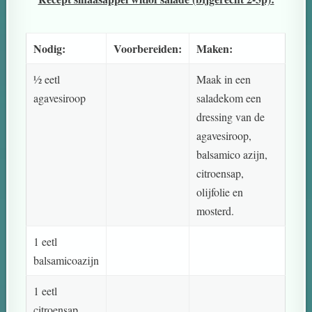
Nodig:
Voorbereiden:
Maken:
½ eetl
Maak in een
agavesiroop
saladekom een
dressing van de
agavesiroop,
balsamico azijn,
citroensap,
olijfolie en
mosterd.
1 eetl
balsamicoazijn
1 eetl
citroensap