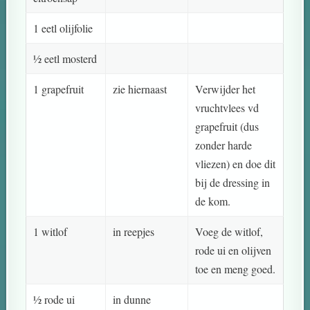
1 eetl olijfolie
½ eetl mosterd
1 grapefruit
zie hiernaast
Verwijder het
vruchtvlees vd
grapefruit (dus
zonder harde
vliezen) en doe dit
bij de dressing in
de kom.
1 witlof
in reepjes
Voeg de witlof,
rode ui en olijven
toe en meng goed.
½ rode ui
in dunne