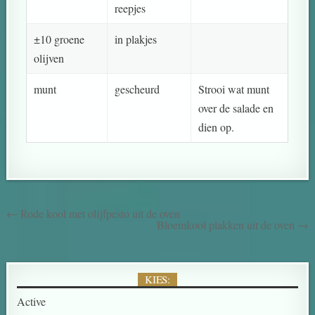
reepjes
±10 groene
in plakjes
olijven
munt
gescheurd
Strooi wat munt
over de salade en
dien op.
← Rode kool met olijfpesto uit de oven
Bloemkool plakken uit de oven →
KIES:
Active