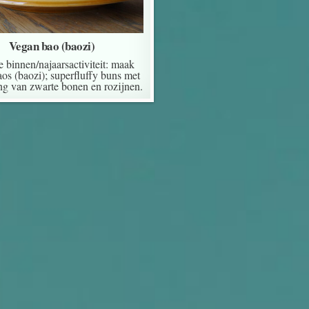
Vegan bao (baozi)
e binnen/najaarsactiviteit: maak
os (baozi); superfluffy buns met
ing van zwarte bonen en rozijnen.