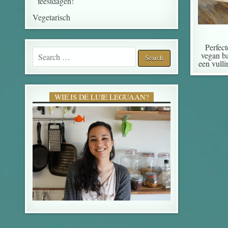
feestdagen!
Vegetarisch
Perfect
Search for:
vegan ba
een vull
WIE IS DE LUIE LEGUAAN?