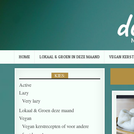
Skip to content
HOME
LOKAAL & GROEN IN DEZE MAAND
VEGAN KERST
KIES:
Active
Lazy
Very lazy
Lokaal & Groen deze maand
Vegan
Vegan kerstrecepten of voor andere