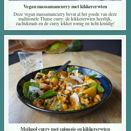
Vegan massamancurry met kikkererwten
Deze vegan massamancurry bevat al het goede van deze
traditionele Thaise curry; de kikkererwten heerlijk,
zacht&mals en de curry lekker romig en licht-kruidig!
Meiknol curry met spinazie en kikkererwten