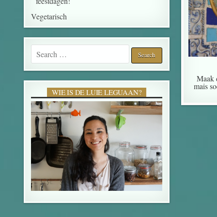
feestdagen!
Vegetarisch
Search for:
Maak d
mais so
WIE IS DE LUIE LEGUAAN?