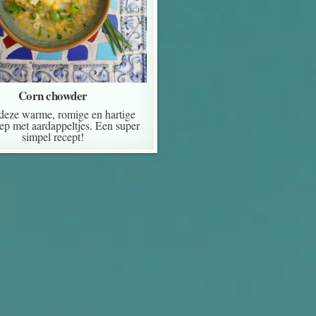
Corn chowder
eze warme, romige en hartige
ep met aardappeltjes. Een super
simpel recept!