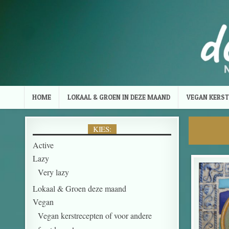
Skip to content
HOME
LOKAAL & GROEN IN DEZE MAAND
VEGAN KERST
KIES:
Active
Lazy
Very lazy
Lokaal & Groen deze maand
Vegan
Vegan kerstrecepten of voor andere