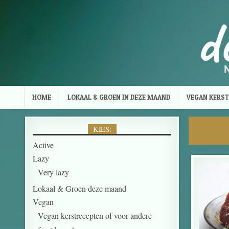
Skip to content
HOME
LOKAAL & GROEN IN DEZE MAAND
VEGAN KERST
KIES:
Active
Lazy
Very lazy
Lokaal & Groen deze maand
Vegan
Vegan kerstrecepten of voor andere