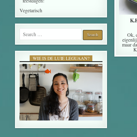
feestdagen!
Vegetarisch
K.F
Search for:
Ok, 
eigenli
maar da
K
WIE IS DE LUIE LEGUAAN?