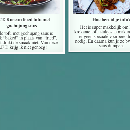
.T. Korean fried tofu met
Hoe bereid je tofu
gochujang saus
Het is super makkelijk om 
krokante tofu stukjes te maken
de tofu met gochujang saus is
er geen speciale voorbereid
jk “baked” in plaats van “fried”,
nodig. En daarna kun je ze bv 
t drukt de smaak niet. Van deze
saus dumpen.
.F.T. krijg ik niet genoeg!