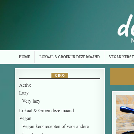
Skip to content
HOME
LOKAAL & GROEN IN DEZE MAAND
VEGAN KERST
KIES:
Active
Lazy
Very lazy
Lokaal & Groen deze maand
Vegan
Vegan kerstrecepten of voor andere