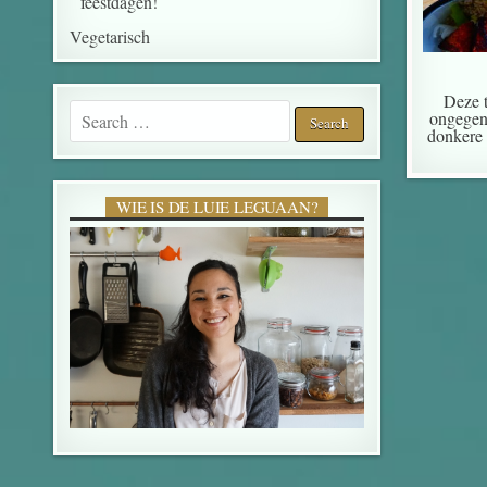
feestdagen!
Vegetarisch
Deze t
Search for:
ongegen
donkere 
WIE IS DE LUIE LEGUAAN?