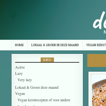
Skip to content
HOME
LOKAAL & GROEN IN DEZE MAAND
VEGAN KERST
KIES:
Active
Lazy
Very lazy
Lokaal & Groen deze maand
Vegan
Vegan kerstrecepten of voor andere