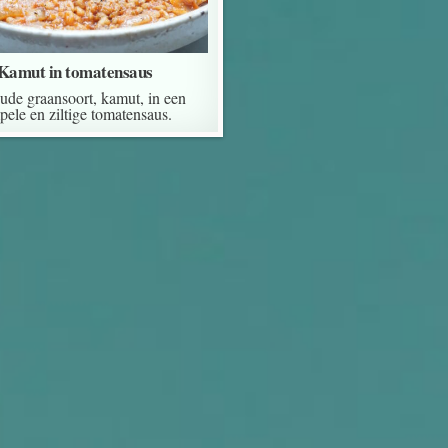
Kamut in tomatensaus
ude graansoort, kamut, in een
pele en ziltige tomatensaus.