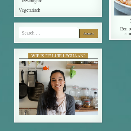
feestdagen!
Vegetarisch
Een o
Search for:
sim
WIE IS DE LUIE LEGUAAN?