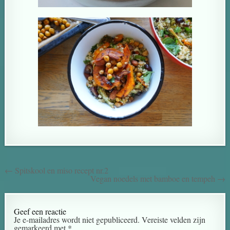
← Spitskool en miso recept nr.2
Vegan noedels met bamboe en tempeh →
Geef een reactie
Je e-mailadres wordt niet gepubliceerd.
Vereiste velden zijn
gemarkeerd met
*