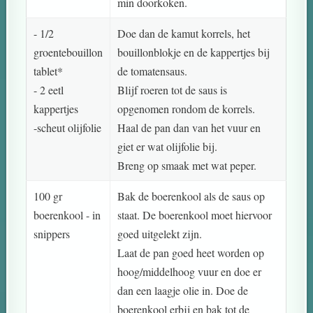
min doorkoken.
- 1/2
Doe dan de kamut korrels, het
groentebouillon
bouillonblokje en de kappertjes bij
tablet*
de tomatensaus.
- 2 eetl
Blijf roeren tot de saus is
kappertjes
opgenomen rondom de korrels.
-scheut olijfolie
Haal de pan dan van het vuur en
giet er wat olijfolie bij.
Breng op smaak met wat peper.
100 gr
Bak de boerenkool als de saus op
boerenkool - in
staat. De boerenkool moet hiervoor
snippers
goed uitgelekt zijn.
Laat de pan goed heet worden op
hoog/middelhoog vuur en doe er
dan een laagje olie in. Doe de
boerenkool erbij en bak tot de