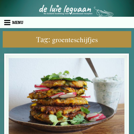
Skip to content
MENU
Tag:
groenteschijfjes