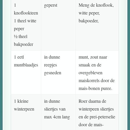
1
geperst
Meng de knoflook,
knoflookteen
witte peper,
1 theel witte
bakpoeder,
peper
½ theel
bakpoeder
1 eetl
in dunne
munt, zout naar
muntblaadjes
reepjes
smaak en de
gesneden
overgebleven
maiskorrels door de
mais-bonen puree.
1 kleine
in dunne
Roer daarna de
winterpeen
sliertjes van
winterpeen sliertjes
max 4cm lang
en de prei-peterselie
door de mais-