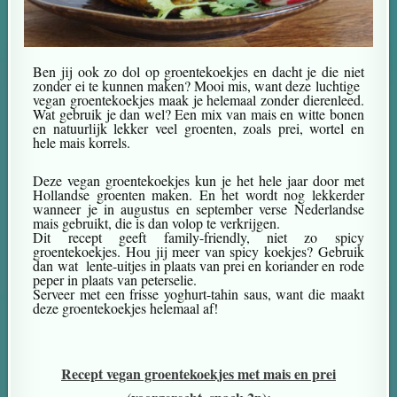
Ben jij ook zo dol op groentekoekjes en dacht je die niet
zonder ei te kunnen maken? Mooi mis, want deze luchtige
vegan groentekoekjes maak je helemaal zonder dierenleed.
Wat gebruik je dan wel? Een mix van mais en witte bonen
en natuurlijk lekker veel groenten, zoals prei, wortel en
hele mais korrels.
Deze vegan groentekoekjes kun je het hele jaar door met
Hollandse groenten maken. En het wordt nog lekkerder
wanneer je in augustus en september verse Nederlandse
mais gebruikt, die is dan volop te verkrijgen.
Dit recept geeft family-friendly, niet zo spicy
groentekoekjes. Hou jij meer van spicy koekjes? Gebruik
dan wat lente-uitjes in plaats van prei en koriander en rode
peper in plaats van peterselie.
Serveer met een frisse yoghurt-tahin saus, want die maakt
deze groentekoekjes helemaal af!
Recept vegan groentekoekjes met mais en prei