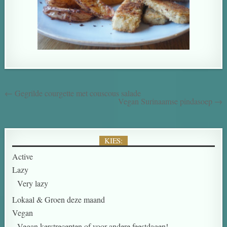
← Gegrilde courgette met couscous salade
Vegan Surinaamse pindasoep →
KIES:
Active
Lazy
Very lazy
Lokaal & Groen deze maand
Vegan
Vegan kerstrecepten of voor andere feestdagen!