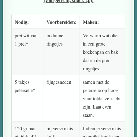
(voorgerecht, snack 2p):
Nodig:
Voorbereiden:
Maken:
prei wit van
in dunne
Verwarm wat olie
1 prei*
ringetjes
in een grote
koekenpan en bak
daarin de prei
ringetjes,
5 takjes
fijngesneden
samen met de
peterselie*
peterselie op hoog
vuur totdat ze zacht
zijn. Laat even
staan.
120 gr mais
bij verse mais
Indien je verse mais
uit blik of 1
kolf
gebruikt, kook dan