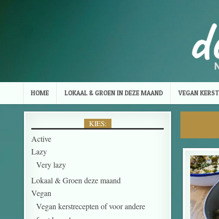
Skip to content
HOME
LOKAAL & GROEN IN DEZE MAAND
VEGAN KERST
KIES:
Active
Lazy
Very lazy
Lokaal & Groen deze maand
Vegan
Vegan kerstrecepten of voor andere