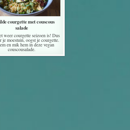
lde courgette met couscous
salade
t weer courgette seizoen is! Dus
r je moestuin, oogst je courgette.
hem en mik hem in deze vegan
couscousalade.