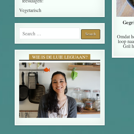
feestdagen!
Vegetarisch
Gegri
Search for:
Omdat he
loop naa
Gril 
WIE IS DE LUIE LEGUAAN?