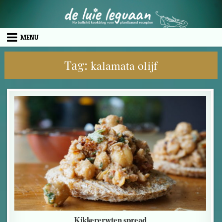
Skip to content
MENU
Tag:
kalamata olijf
Kikkererwten spread