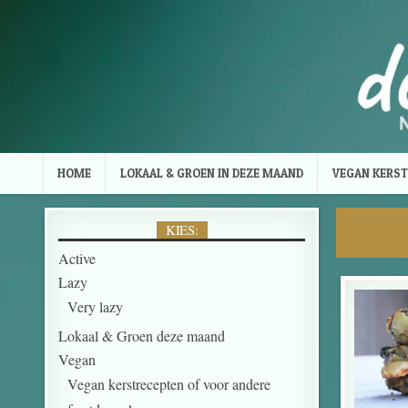
Skip to content
HOME
LOKAAL & GROEN IN DEZE MAAND
VEGAN KERST
KIES:
Active
Lazy
Very lazy
Lokaal & Groen deze maand
Vegan
Vegan kerstrecepten of voor andere