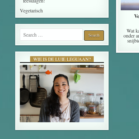
feestdagen!
Vegetarisch
Ve
Wat k
Search for:
onder a
snijbi
WIE IS DE LUIE LEGUAAN?