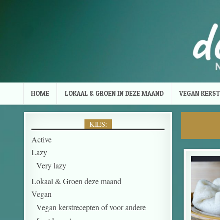
Skip to content
HOME
LOKAAL & GROEN IN DEZE MAAND
VEGAN KERST
KIES:
Active
Lazy
Very lazy
Lokaal & Groen deze maand
Vegan
Vegan kerstrecepten of voor andere