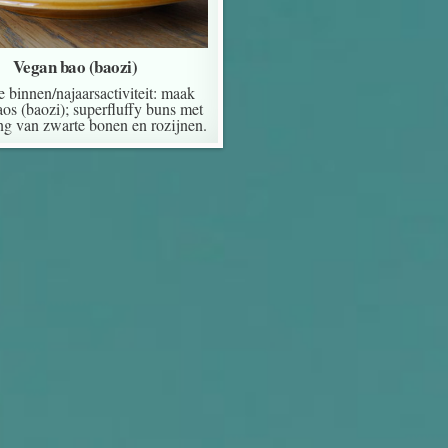
Vegan bao (baozi)
e binnen/najaarsactiviteit: maak
os (baozi); superfluffy buns met
ing van zwarte bonen en rozijnen.