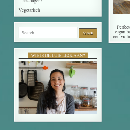
feestdagen!
Vegetarisch
Perfect
Search for:
vegan ba
een vull
WIE IS DE LUIE LEGUAAN?