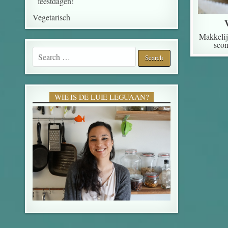
feestdagen!
Vegetarisch
Makkelij
scon
Search for:
WIE IS DE LUIE LEGUAAN?