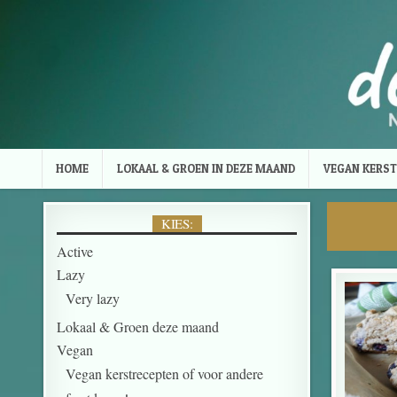
Skip to content
HOME
LOKAAL & GROEN IN DEZE MAAND
VEGAN KERST
KIES:
Active
Lazy
Very lazy
Lokaal & Groen deze maand
Vegan
Vegan kerstrecepten of voor andere