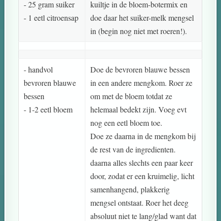
- 25 gram suiker
kuiltje in de bloem-botermix en
- 1 eetl citroensap
doe daar het suiker-melk mengsel
in (begin nog niet met roeren!).
- handvol
Doe de bevroren blauwe bessen
bevroren blauwe
in een andere mengkom. Roer ze
bessen
om met de bloem totdat ze
- 1-2 eetl bloem
helemaal bedekt zijn. Voeg evt
nog een eetl bloem toe.
Doe ze daarna in de mengkom bij
de rest van de ingredienten.
daarna alles slechts een paar keer
door, zodat er een kruimelig, licht
samenhangend, plakkerig
mengsel ontstaat. Roer het deeg
absoluut niet te lang/glad want dat