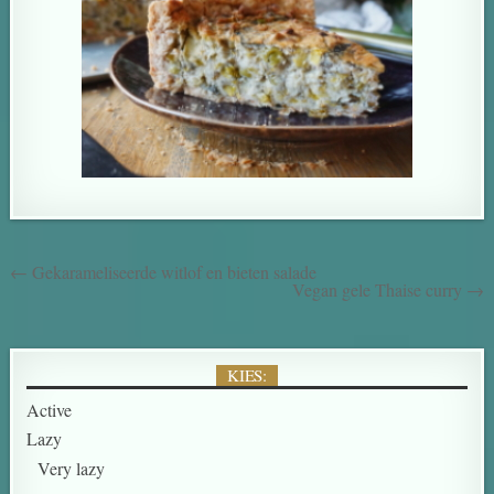
← Gekarameliseerde witlof en bieten salade
Vegan gele Thaise curry →
KIES:
Active
Lazy
Very lazy