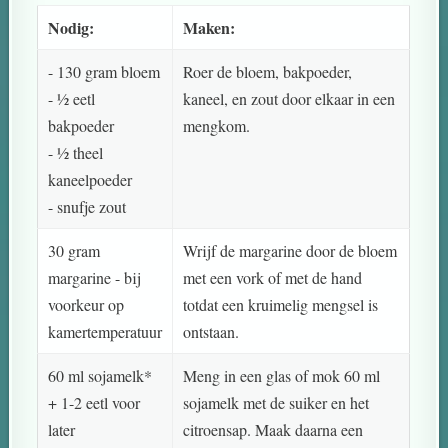
Nodig:
Maken:
- 130 gram bloem
Roer de bloem, bakpoeder,
- ½ eetl
kaneel, en zout door elkaar in een
bakpoeder
mengkom.
- ½ theel
kaneelpoeder
- snufje zout
30 gram
Wrijf de margarine door de bloem
margarine - bij
met een vork of met de hand
voorkeur op
totdat een kruimelig mengsel is
kamertemperatuur
ontstaan.
60 ml sojamelk*
Meng in een glas of mok 60 ml
+ 1-2 eetl voor
sojamelk met de suiker en het
later
citroensap. Maak daarna een