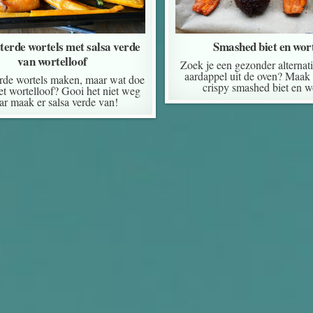
erde wortels met salsa verde
Smashed biet en wor
van wortelloof
Zoek je een gezonder alternati
aardappel uit de oven? Maak
rde wortels maken, maar wat doe
crispy smashed biet en wo
et wortelloof? Gooi het niet weg
r maak er salsa verde van!