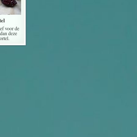
tel
ef voor de
 dan deze
rtel.