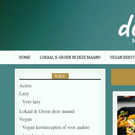
Skip to content
HOME
LOKAAL & GROEN IN DEZE MAAND
VEGAN KERST
KIES:
Active
Lazy
Very lazy
Lokaal & Groen deze maand
Vegan
Vegan kerstrecepten of voor andere