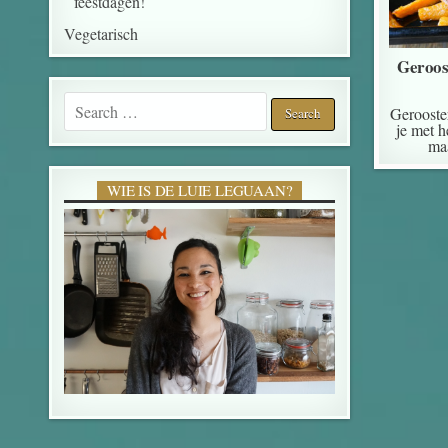
feestdagen!
Vegetarisch
Geroost
Search for:
Gerooste
je met h
maa
WIE IS DE LUIE LEGUAAN?