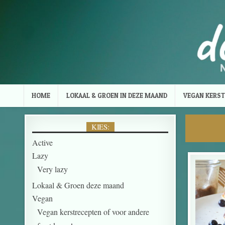
Skip to content
HOME
LOKAAL & GROEN IN DEZE MAAND
VEGAN KERST
KIES:
Active
Lazy
Very lazy
Lokaal & Groen deze maand
Vegan
Vegan kerstrecepten of voor andere