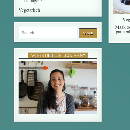
feestdagen!
Vegetarisch
Veg
Maak oo
Search for:
pannenk
WIE IS DE LUIE LEGUAAN?