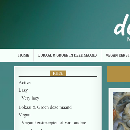
Skip to content
HOME
LOKAAL & GROEN IN DEZE MAAND
VEGAN KERST
KIES:
Active
Lazy
Very lazy
Lokaal & Groen deze maand
Vegan
Vegan kerstrecepten of voor andere