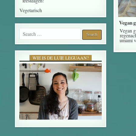
feestdagen!
Vegetarisch
Vegan g
Search for:
Vegan g
regenach
umami vu
WIE IS DE LUIE LEGUAAN?