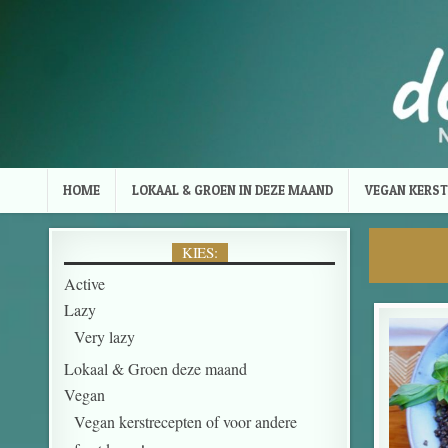
Skip to content
HOME
LOKAAL & GROEN IN DEZE MAAND
VEGAN KERST
KIES:
Active
Lazy
Very lazy
Lokaal & Groen deze maand
Vegan
Vegan kerstrecepten of voor andere