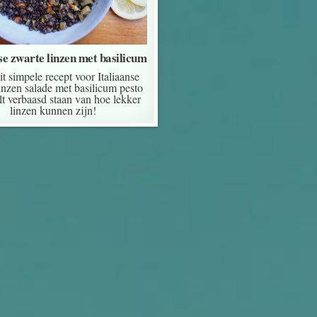
se zwarte linzen met basilicum
it simpele recept voor Italiaanse
inzen salade met basilicum pesto
ult verbaasd staan van hoe lekker
linzen kunnen zijn!