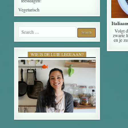
feestdagen!
Vegetarisch
Italiaan
Search for:
Volgt d
zwarte l
en je z
WIE IS DE LUIE LEGUAAN?