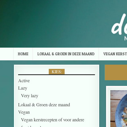
Skip to content
HOME
LOKAAL & GROEN IN DEZE MAAND
VEGAN KERST
KIES:
Active
Lazy
Very lazy
Lokaal & Groen deze maand
Vegan
Vegan kerstrecepten of voor andere