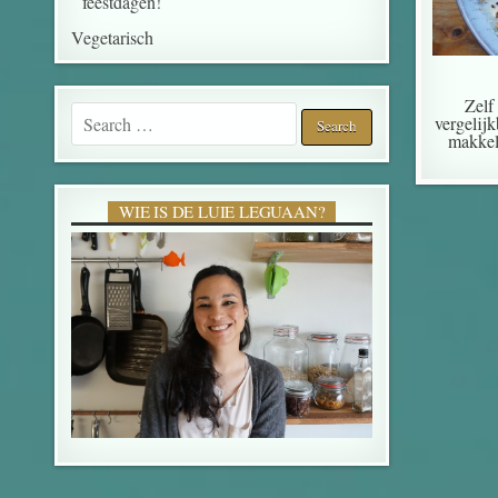
feestdagen!
Vegetarisch
Zelf
Search for:
vergelij
makkel
WIE IS DE LUIE LEGUAAN?