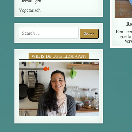
feestdagen!
Vegetarisch
Ro
Search for:
Een heer
goede 
ver
WIE IS DE LUIE LEGUAAN?