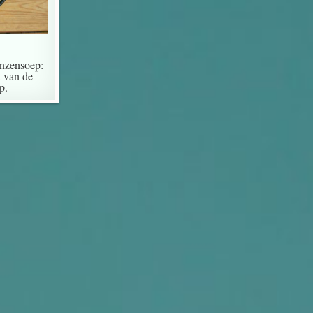
inzensoep:
t van de
p.