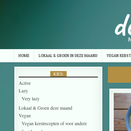
Skip to content
HOME
LOKAAL & GROEN IN DEZE MAAND
VEGAN KERST
KIES:
Active
Lazy
Very lazy
Lokaal & Groen deze maand
Vegan
Vegan kerstrecepten of voor andere