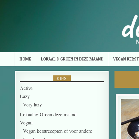
Skip to content
HOME
LOKAAL & GROEN IN DEZE MAAND
VEGAN KERST
KIES:
Active
Lazy
Very lazy
Lokaal & Groen deze maand
Vegan
Vegan kerstrecepten of voor andere