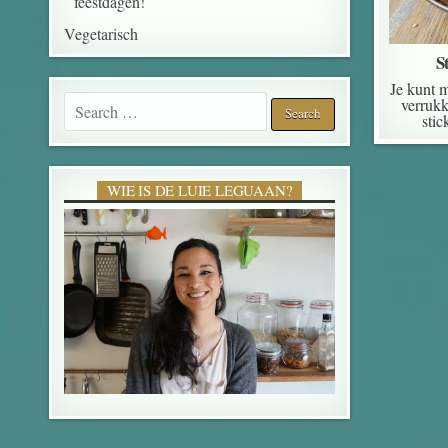
feestdagen!
Vegetarisch
S
Je kunt 
Search for:
verrukk
stic
WIE IS DE LUIE LEGUAAN?