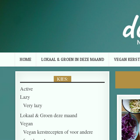
Skip to content
HOME
LOKAAL & GROEN IN DEZE MAAND
VEGAN KERST
KIES:
Active
Lazy
Very lazy
Lokaal & Groen deze maand
Vegan
Vegan kerstrecepten of voor andere