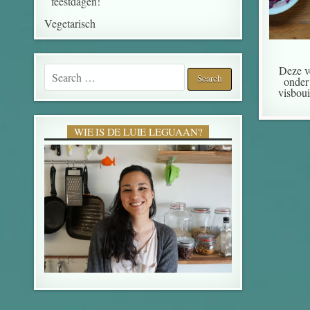
feestdagen!
Vegetarisch
Search for:
Deze v
onder 
visboui
WIE IS DE LUIE LEGUAAN?