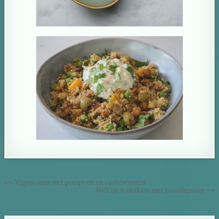
← Vegan orzo met pompoen en cashewnoten
Biet en waterkers met misodressing →