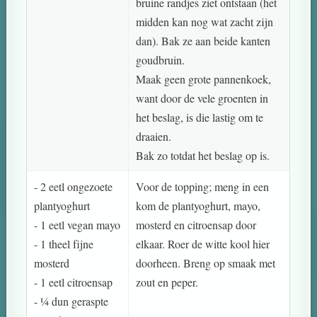
bruine randjes ziet ontstaan (het
midden kan nog wat zacht zijn
dan). Bak ze aan beide kanten
goudbruin.
Maak geen grote pannenkoek,
want door de vele groenten in
het beslag, is die lastig om te
draaien.
Bak zo totdat het beslag op is.
- 2 eetl ongezoete
Voor de topping; meng in een
plantyoghurt
kom de plantyoghurt, mayo,
- 1 eetl vegan mayo
mosterd en citroensap door
- 1 theel fijne
elkaar. Roer de witte kool hier
mosterd
doorheen. Breng op smaak met
- 1 eetl citroensap
zout en peper.
- ¼ dun geraspte