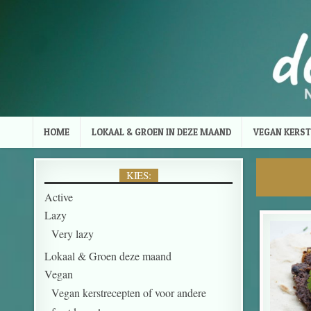
Skip to content
HOME
LOKAAL & GROEN IN DEZE MAAND
VEGAN KERST
KIES:
Active
Lazy
Very lazy
Lokaal & Groen deze maand
Vegan
Vegan kerstrecepten of voor andere