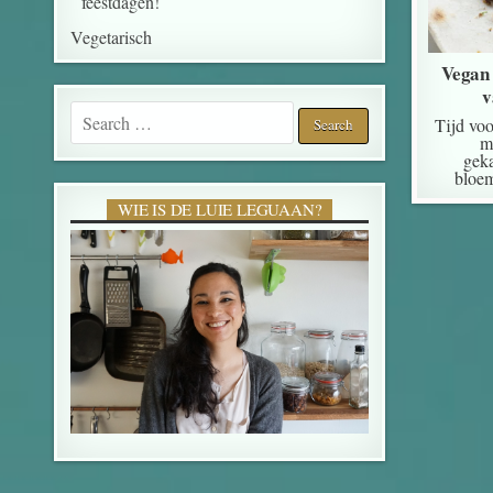
feestdagen!
Vegetarisch
Vegan 
v
Search for:
Tijd voo
m
geka
bloe
WIE IS DE LUIE LEGUAAN?