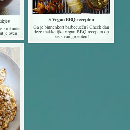
5 Vegan BBQ recepten
ukjes
Ga je binnenkort barbecueën? Check dan
ze krokante
deze makkelijke vegan BBQ recepten op
it je oven!
basis van groenten!