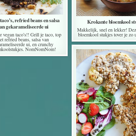
taco’s, refried beans en salsa
Krokante bloemkool st
an gekarameliseerde ui
Makkelijk, snel en lekker! De
r vegan taco’s!! Grill je taco, top
bloemkool stukjes tover je zo u
et refried beans, salsa van
rameliseerde ui, en crunchy
mkoolstukjes. NomNomNom!