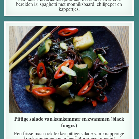
bereiden is; spaghetti met monniksbaard, chilipeper en
kappertjes.
Pittige salade van komkommer en zwammen (black
fungus)
Een frisse maar ook lekker pittige salade van knapperige
komkommer en zwammen. Boordevol umami!