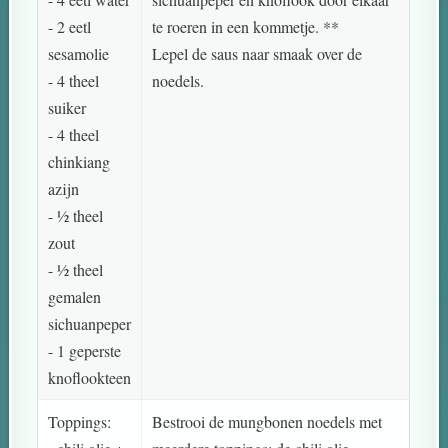
- 2 eetl
te roeren in een kommetje. **
sesamolie
Lepel de saus naar smaak over de
- 4 theel
noedels.
suiker
- 4 theel
chinkiang
azijn
- ½ theel
zout
- ½ theel
gemalen
sichuanpeper
- 1 geperste
knoflookteen
Toppings:
Bestrooi de mungbonen noedels met