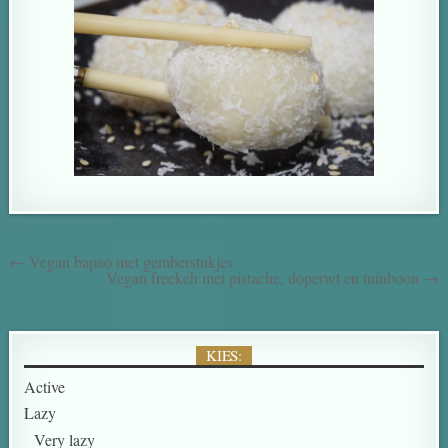
← Vegan bapao met gemberstukjes
Vegan freekeh met pistache, doperwt en tuinboon →
KIES:
Active
Lazy
Very lazy