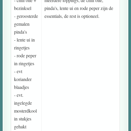
- chili olie +
meerdere toppings; de chili olie,
bezinksel
pinda's, lente ui en rode peper zijn de
- geroosterde
essentials, de rest is optioneel.
gemalen
pinda's
- lente ui in
ringetjes
- rode peper
in ringetjes
- evt
koriander
blaadjes
- evt.
ingelegde
mosterdkool
in stukjes
gehakt