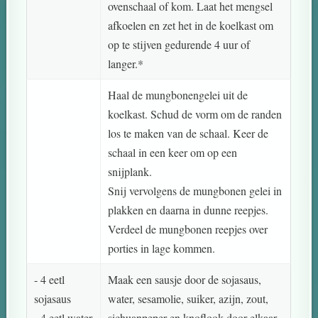
ovenschaal of kom. Laat het mengsel
afkoelen en zet het in de koelkast om
op te stijven gedurende 4 uur of
langer.*
Haal de mungbonengelei uit de
koelkast. Schud de vorm om de randen
los te maken van de schaal. Keer de
schaal in een keer om op een
snijplank.
Snij vervolgens de mungbonen gelei in
plakken en daarna in dunne reepjes.
Verdeel de mungbonen reepjes over
porties in lage kommen.
- 4 eetl
Maak een sausje door de sojasaus,
sojasaus
water, sesamolie, suiker, azijn, zout,
- 4 eetl water
sichuanpeper en knoflook door elkaar