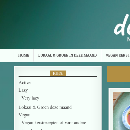
Skip to content
HOME
LOKAAL & GROEN IN DEZE MAAND
VEGAN KERST
KIES:
Active
Lazy
Very lazy
Lokaal & Groen deze maand
Vegan
Vegan kerstrecepten of voor andere