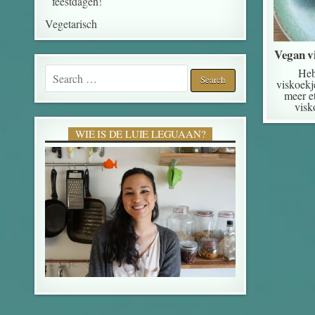
feestdagen!
Vegetarisch
Vegan v
Search for:
Heb
viskoekj
meer e
visk
WIE IS DE LUIE LEGUAAN?