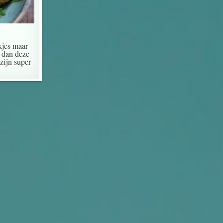
kjes maar
 dan deze
zijn super