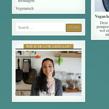
feestdagen!
Vegetarisch
Vegan h
Deze 
Search for:
pompoen
wel e
mi
WIE IS DE LUIE LEGUAAN?