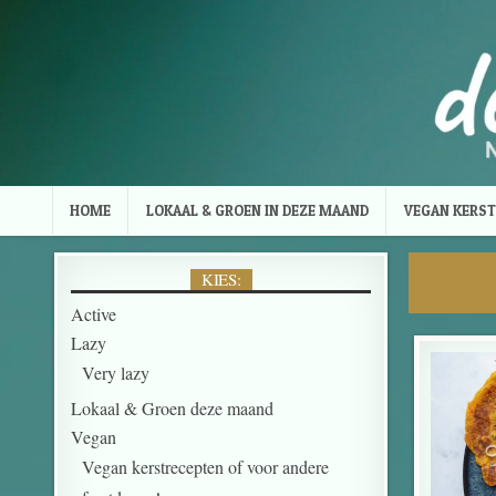
Skip to content
HOME
LOKAAL & GROEN IN DEZE MAAND
VEGAN KERST
KIES:
Active
Lazy
Very lazy
Lokaal & Groen deze maand
Vegan
Vegan kerstrecepten of voor andere