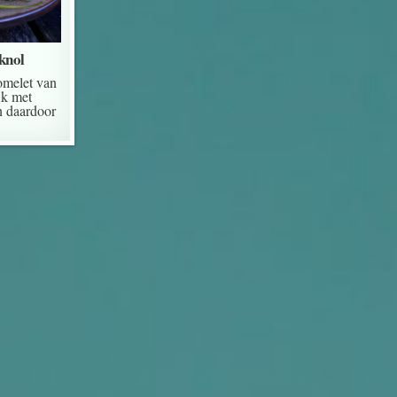
knol
omelet van
jk met
n daardoor