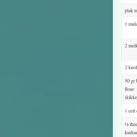
plak 
1 midd
2 meik
2 kno
50 gr
flour
(kikk
1 eetl
½ thee
kurku