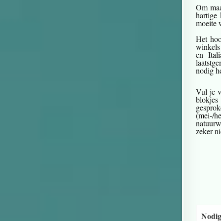
Om maar
hartige
moeite 
Het hoo
winkels
en Ita
laatstg
nodig h
Vul je 
blokjes
gesprok
(mei-/h
natuurw
zeker ni
Nodig