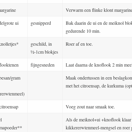
margarine
Verwarm een flinke klont margarine
elgrote ui
gesnipperd
Bak daarin de ui en de meiknol blo
gedurende 10 min.
nolletjes*
geschild, in
Roer af en toe.
½-1cm blokjes
flooktenen
fijngesneden
Laat daarna de knoflook 2 min me
 besan/gram
Maak ondertussen in een beslagkom
met het citroensap, de kurkuma (opti
ererwtenmeel)
 citroensap
Voeg zout naar smaak toe.
l
Als de meiknol+ui +knoflook klaar i
mapoeder**
kikkererwtenmeel-mengsel en roer 