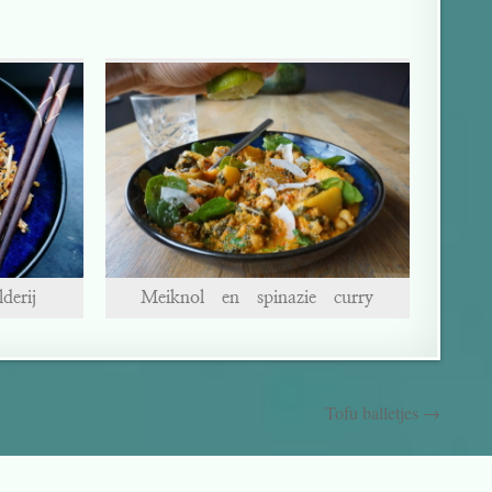
derij
Meiknol en spinazie curry
Tofu balletjes →