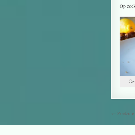
Op zoek
Ge
← Zoetzure 