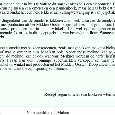
 met de deur in huis te vallen: dit smaakt niet zoals een eier-omelet.
 kruising tussen een omelet en een pannenkoek, maar helaas bekt dat n
waard omdat het een hele lekkere aanvulling/vervanging is van je gebakk
fdingrediënt van de omelet is kikkererwtenmeel, waarvan de omelet e
 met producten uit het Midden-Oosten kopen als besan of gram flour.
liaanse producten en in natuurwinkels. Let wel op, eerstgenoem
enoemde. Ik maak in dit recept gebruik van besan/gram flour. Wanneer j
ebt.
vegan omelet met seizoensgroenten, zoals met gebakken meiknol blokjes
 of wat je verder in huis hebt kan ook. Nederlandse meiknol kan je
en, de meiknol kan er ook wat van! Meiknol wordt in de herfst herf
erfst-) raap kan ook. Sommige supermarkten verkopen ze, maar je
inkel of winkel met producten uit het Midden-Oosten. Koop alleen kleine
et beter, want die zijn sponsig van binnen.
Recept vegan omelet van kikkererwtenmee
:
Voorbereiden:
Maken: