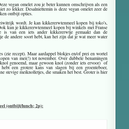
 Deze vegan omelet zou je beter kunnen omschrijven als een
iet zo lekker. Desalniettemin is deze vegan omelet zeer de
en ontbijt opties.
iwitrijk wordt. Je kan kikkererwtenmeel kopen bij toko’s,
 Ook kun je kikkererwtenmeel kopen bij winkels met Franse
de is van een iets ander kikkererwtje gemaakt dan de
e de andere soort hebt, kan het zijn dat je wat meer water
 (zie recept). Maar aardappel blokjes en/of prei en wortel
 kopen van mei(!) tot november. Over dubbele benamingen
stknol genoemd, maar gewoon knol (zonder iets ervoor) of
 hebt een grotere kans van slagen bij een groenteboer,
 stevige meiknolletjes, die smaken het best. Groter is hier
l (ontbijt/lunch; 2p):