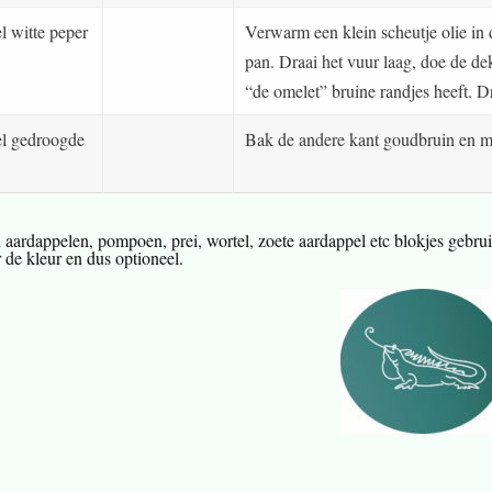
l witte peper
Verwarm een klein scheutje olie in
pan. Draai het vuur laag, doe de de
“de omelet” bruine randjes heeft. 
el gedroogde
Bak de andere kant goudbruin en mi
n aardappelen, pompoen, prei, wortel, zoete aardappel etc blokjes gebru
 de kleur en dus optioneel.