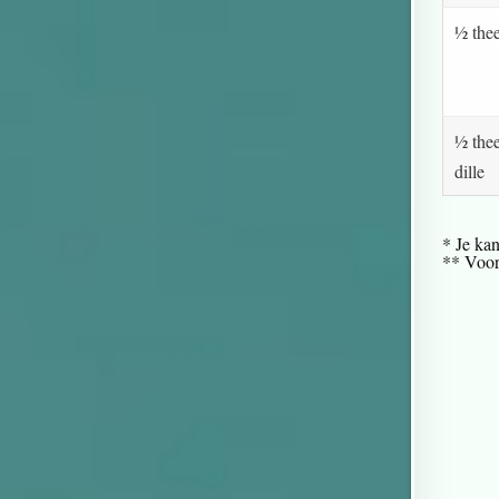
½ thee
½ the
dille
* Je ka
** Voor