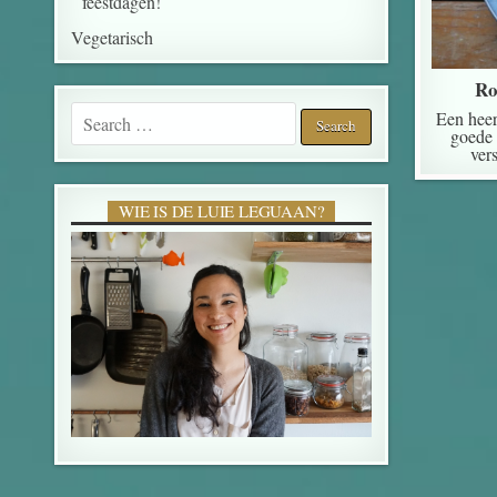
feestdagen!
Vegetarisch
Ro
Search for:
Een heer
goede 
ver
WIE IS DE LUIE LEGUAAN?