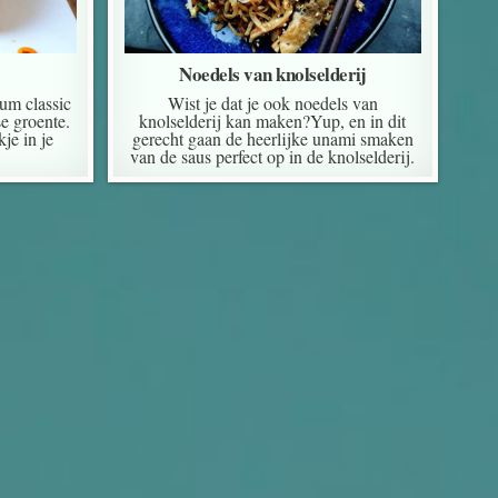
Noedels van knolselderij
sum classic
Wist je dat je ook noedels van
e groente.
knolselderij kan maken?Yup, en in dit
je in je
gerecht gaan de heerlijke unami smaken
van de saus perfect op in de knolselderij.