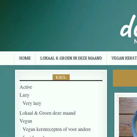
Skip to content
HOME
LOKAAL & GROEN IN DEZE MAAND
VEGAN KERST
KIES:
Active
Lazy
Very lazy
Lokaal & Groen deze maand
Vegan
Vegan kerstrecepten of voor andere