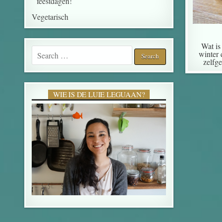
feestdagen!
Vegetarisch
Wat is
Search for:
winter 
zelfg
WIE IS DE LUIE LEGUAAN?