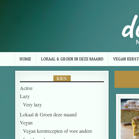
Skip to content
HOME
LOKAAL & GROEN IN DEZE MAAND
VEGAN KERST
KIES:
Active
Lazy
Very lazy
Lokaal & Groen deze maand
Vegan
Vegan kerstrecepten of voor andere