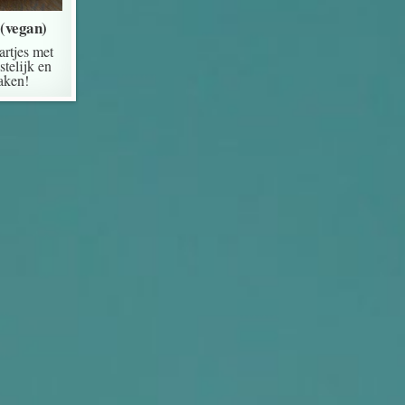
(vegan)
rtjes met
telijk en
aken!