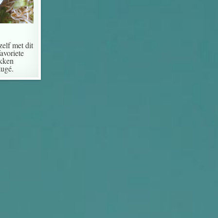
elf met dit
favoriete
akken
augé.