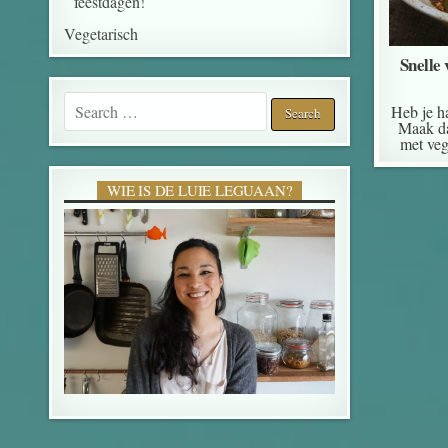
feestdagen!
Vegetarisch
Snelle
Search for:
Heb je ha
Maak da
met veg
WIE IS DE LUIE LEGUAAN?