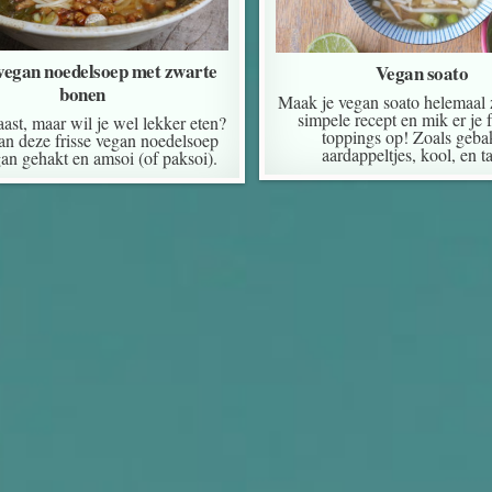
 vegan noedelsoep met zwarte
Vegan soato
bonen
Maak je vegan soato helemaal z
simpele recept en mik er je 
ast, maar wil je wel lekker eten?
toppings op! Zoals geb
n deze frisse vegan noedelsoep
aardappeltjes, kool, en t
an gehakt en amsoi (of paksoi).