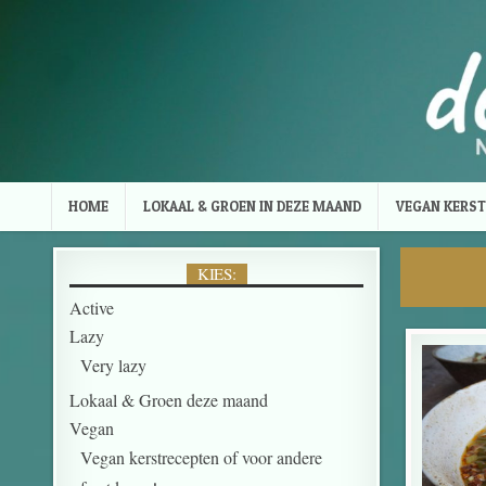
Skip to content
HOME
LOKAAL & GROEN IN DEZE MAAND
VEGAN KERST
KIES:
Active
Lazy
Very lazy
Lokaal & Groen deze maand
Vegan
Vegan kerstrecepten of voor andere