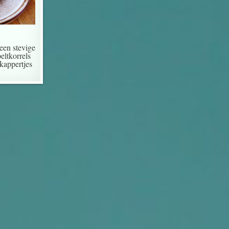
 een stevige
eltkorrels
 kappertjes