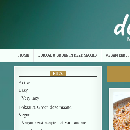
Skip to content
HOME
LOKAAL & GROEN IN DEZE MAAND
VEGAN KERST
KIES:
Active
Lazy
Very lazy
Lokaal & Groen deze maand
Vegan
Vegan kerstrecepten of voor andere