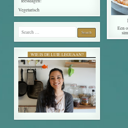
feestdagen!
Vegetarisch
Een o
Search for:
sim
WIE IS DE LUIE LEGUAAN?