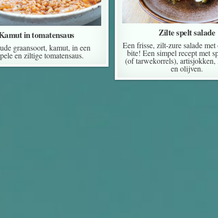
Zilte spelt salade
Kamut in tomatensaus
Een frisse, zilt-zure salade met
ude graansoort, kamut, in een
bite! Een simpel recept met sp
pele en ziltige tomatensaus.
(of tarwekorrels), artisjokken,
en olijven.