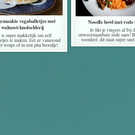
gemaakte vegaballetjes met
Noodle bowl met rode 
walnoot-knolselderij
Je likt je vingers af bij 
onweerstaanbare rode saus! 
 is super makkelijk om zelf
voordeel: dit staat super snel 
letjes te maken. Eet ze vanavond
t wraps of in een pita broodje!