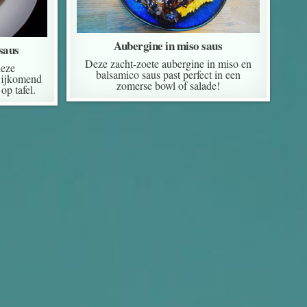
Aubergine in miso saus
saus
Deze zacht-zoete aubergine in miso en
deze
balsamico saus past perfect in een
Bijkomend
zomerse bowl of salade!
op tafel.