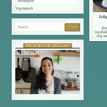
feestdagen!
Vegetarisch
Zelf
Search for:
Het
vegabal
nog me
WIE IS DE LUIE LEGUAAN?