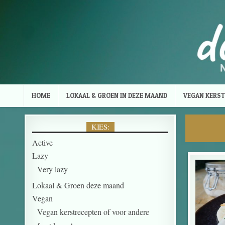
Skip to content
HOME
LOKAAL & GROEN IN DEZE MAAND
VEGAN KERST
KIES:
Active
Lazy
Very lazy
Lokaal & Groen deze maand
Vegan
Vegan kerstrecepten of voor andere