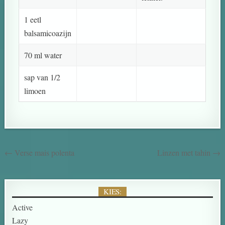
1 eetl
balsamicoazijn
70 ml water
sap van 1/2
limoen
← Verse mais polenta
Linzen met tahin →
KIES:
Active
Lazy