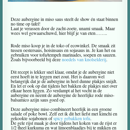
Deze aubergine in miso saus steelt de show én staat binnen
no time op tafel!
Laat je verassen door de zacht-zoete, unami smaak. Maar
wees wel gewaarschuwd, hier blijf je van eten……..
Rode miso koop je in de toko of ecowinkel. De smaak zit
tussen oestersaus, hoisinsaus en sojasaus in. Je kan het oa
gebruiken voor tofu/tempeh marinades, soepen en sauzen.
Zoals bijvoorbeeld bij deze
noedels van knolselderij
.
Dit recept is lekker snel klaar, omdat je de aubergine niet
eerst hoeft in te leggen met zout. Het is daarom wel
belangrijk dat je de aubergine in heel dunne plakjes snijdt.
En let er ook op dat tijdens het bakken de plakjes niet over
elkaar heen liggen. Zo verdampt al het vocht in de
aubergine en neemt de aubergine de heerlijke rode miso-
balsamico azijn saus goed op.
Deze aubergine miso combineert heerlijk in een groene
salade of poke bowl. Zelf eet ik dit het liefst met kimchi en
gekookte sojabonen of
spicy gebakken tofu
.
De gele rijst maak je door tijdens het koken van de rijst er
1/2 theel kurkuma en wat limoenblaadjes bij te mikken en