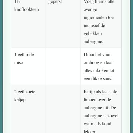
1½
geperst
Voeg hierna alle
knoflookteen
overige
ingrediënten toe
inclusief de
gebakken
aubergine.
1 eetl rode
Draai het vuur
miso
omhoog en laat
alles inkoken tot
een dikke saus.
2 eetl zoete
Knijp als laatst de
ketjap
limoen over de
aubergine uit. De
aubergine is zowel
warm als koud
lekker.