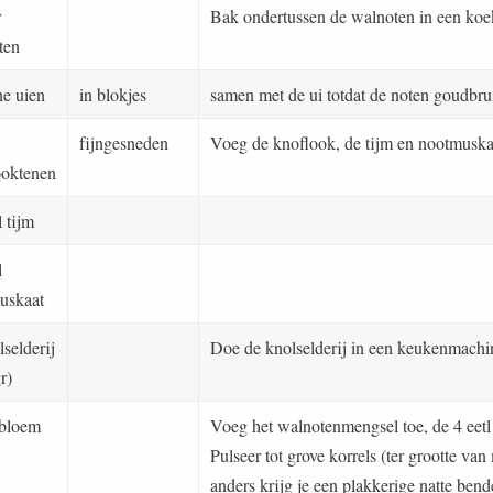
r
Bak ondertussen de walnoten in een koe
ten
ne uien
in blokjes
samen met de ui totdat de noten goudbrui
fijngesneden
Voeg de knoflook, de tijm en nootmuskaa
ooktenen
l tijm
l
uskaat
selderij
Doe de knolselderij in een keukenmachin
r)
 bloem
Voeg het walnotenmengsel toe, de 4 eetl
Pulseer tot grove korrels (ter grootte van
anders krijg je een plakkerige natte ben