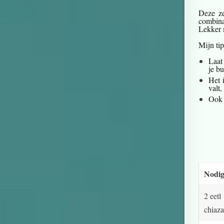
Deze ze
combinat
Lekker 
Mijn tip
Laat
je bu
Het i
valt
Ook 
Nodig
2 eetl
chiaz