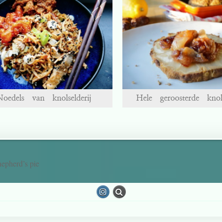
Noedels van knolselderij
Hele geroosterde knols
epherd’s pie