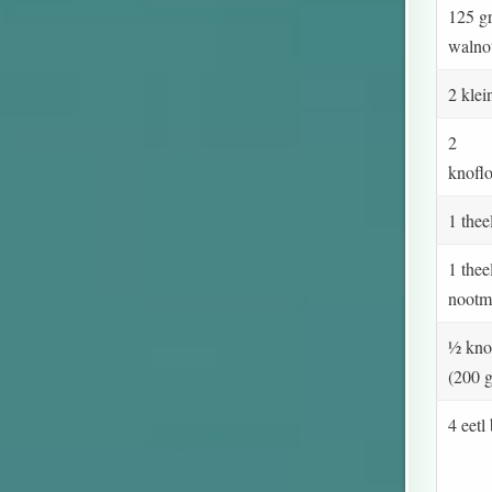
125 g
walno
2 klei
2
knofl
1 thee
1 thee
nootm
½ knol
(200 g
4 eetl