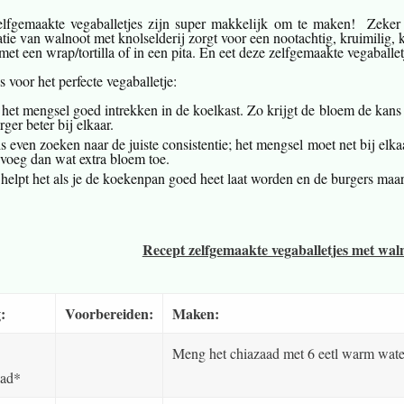
lfgemaakte vegaballetjes zijn super makkelijk om te maken! Zeker 
ie van walnoot met knolselderij zorgt voor een nootachtig, kruimilig, k
met een wrap/tortilla of in een pita. En eet deze zelfgemaakte vegaball
s voor het perfecte vegaballetje:
 het mengsel goed intrekken in de koelkast. Zo krijgt de bloem de kans 
rger beter bij elkaar.
s even zoeken naar de juiste consistentie; het mengsel moet net bij elkaa
, voeg dan wat extra bloem toe.
helpt het als je de koekenpan goed heet laat worden en de burgers maar
Recept zelfgemaakte vegaballetjes met waln
:
Voorbereiden:
Maken:
Meng het chiazaad met 6 eetl warm water
aad*