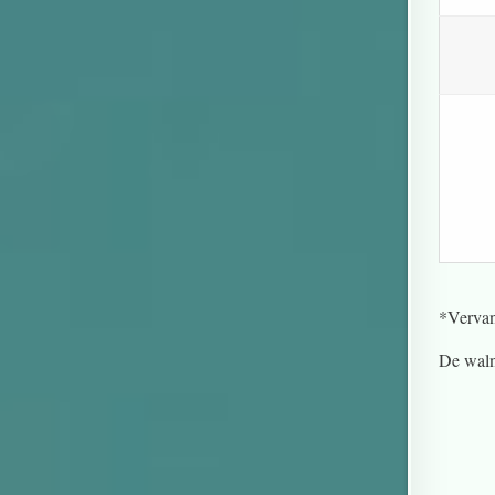
*Vervan
De waln