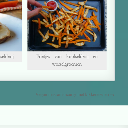
elderij
Frietjes van knolselderij en
wortelgroenten
Vegan massamancurry met kikkererwten →