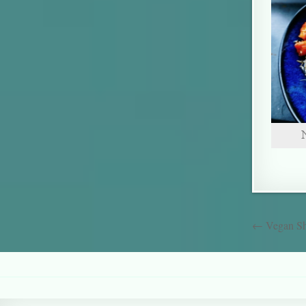
← Vegan Sh