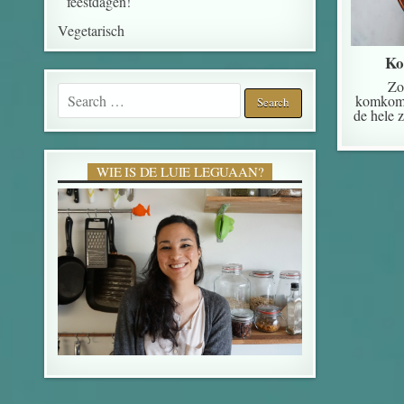
feestdagen!
Vegetarisch
Ko
Zo
Search for:
komkomm
de hele
WIE IS DE LUIE LEGUAAN?