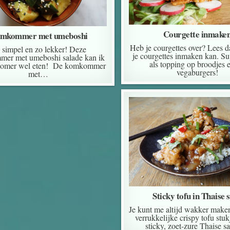
Courgette inmake
mkommer met umeboshi
Heb je courgettes over? Lees d
 simpel en zo lekker! Deze
je courgettes inmaken kan. Su
er met umeboshi salade kan ik
als topping op broodjes e
 zomer wel eten! De komkommer
vegaburgers!
met…
Sticky tofu in Thaise 
Je kunt me altijd wakker make
verrukkelijke crispy tofu stuk
sticky, zoet-zure Thaise s