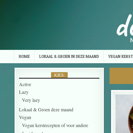
Skip to content
HOME
LOKAAL & GROEN IN DEZE MAAND
VEGAN KERST
KIES:
Active
Lazy
Very lazy
Lokaal & Groen deze maand
Vegan
Vegan kerstrecepten of voor andere