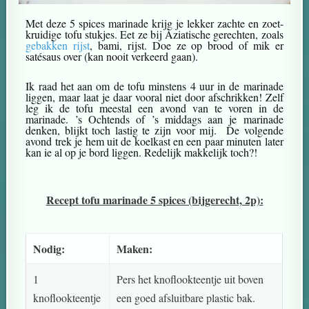
Met deze 5 spices marinade krijg je lekker zachte en zoet-
kruidige tofu stukjes. Eet ze bij Aziatische gerechten, zoals
gebakken rijst
, bami, rijst. Doe ze op brood of mik er
satésaus over (kan nooit verkeerd gaan).
Ik raad het aan om de tofu minstens 4 uur in de marinade
liggen, maar laat je daar vooral niet door afschrikken! Zelf
leg ik de tofu meestal een avond van te voren in de
marinade. ’s Ochtends of ’s middags aan je marinade
denken, blijkt toch lastig te zijn voor mij. De volgende
avond trek je hem uit de koelkast en een paar minuten later
kan ie al op je bord liggen. Redelijk makkelijk toch?!
Recept tofu marinade 5 spices (bijgerecht, 2p):
Nodig:
Maken:
1
Pers het knoflookteentje uit boven
knoflookteentje
een goed afsluitbare plastic bak.