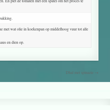
ren. En plet de tomaten met een spatel om het proces te
rpakking.
ine met wat olie in koekenpan op middelhoog vuur tot alle
saus en dien op.
Dhal met spinazie →