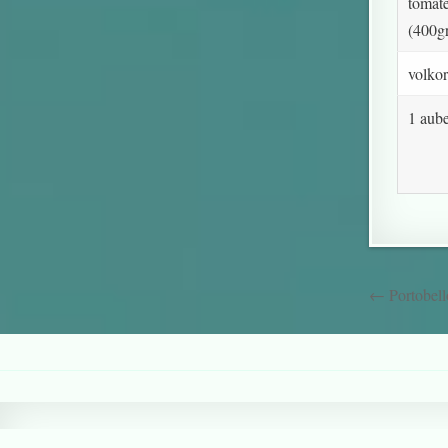
tomat
(400g
volkor
1 aub
← Portobell