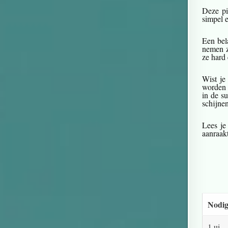
Deze pi
simpel 
Een bel
nemen z
ze hard 
Wist je
worden 
in de s
schijnen
Lees je
aanraakt
Nodig
1 ui