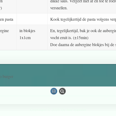
en
dikke saus. Vergeet niet af en toe te roe
r)
versnellen.
en pasta
Kook tegelijkertijd de pasta volgens ve
ergine
in blokjes
En, tegelijkertijd, bak je ook de auberg
1x1cm
vocht eruit is. (±15min)
Doe daarna de aubergine blokjes bij de 
o burger
Copyright © 2026 De luie leguaan