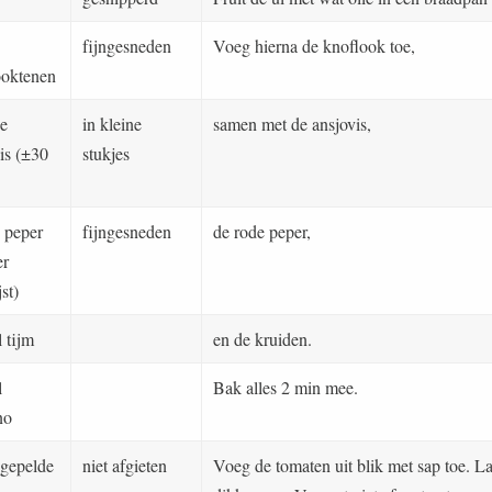
fijngesneden
Voeg hierna de knoflook toe,
ooktenen
je
in kleine
samen met de ansjovis,
is (±30
stukjes
 peper
fijngesneden
de rode peper,
er
jst)
l tijm
en de kruiden.
l
Bak alles 2 min mee.
no
 gepelde
niet afgieten
Voeg de tomaten uit blik met sap toe. La