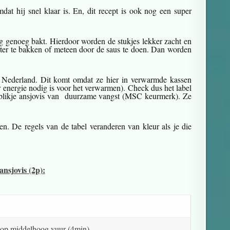
dat hij snel klaar is. En, dit recept is ook nog een super
ang genoeg bakt. Hierdoor worden de stukjes lekker zacht en
rter te bakken of meteen door de saus te doen. Dan worden
uit Nederland. Dit komt omdat ze hier in verwarmde kassen
energie nodig is voor het verwarmen). Check dus het label
 blikje ansjovis van duurzame vangst (MSC keurmerk). Ze
en. De regels van de tabel veranderen van kleur als je die
nsjovis (2p):
n op middelhoog vuur (4min).