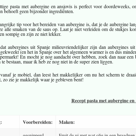
ttige pasta met aubergine en ansjovis is perfect voor doordeweeks, om
en behoeft geen bijzonder ingrediënten.
angrijke tip voor het bereiden van aubergine is, dat je de aubergine l
e alle smaken van de saus op. Laat je niet verleiden om de stukjes ko
en sompig en zijn ze niet lekker.
 dat aubergines uit Spanje milieuvriendelijker zijn dan aubergines 
gekweekt (en het in Spanje over het algemeen warmer is en dus minder 
upermarkt! En mocht je nog aandacht over hebben, zoek dan naar een
 te bestaan, maar ik heb ze nog niet in de super zien liggen.
 vanaf je mobiel, dan leest het makkelijker om nu het scherm te draai
, zo zie je makkelijk waar je gebleven bent!
Recept pasta met aubergine en a
:
Voorbereiden:
Maken:
gesnipperd
Fruit de ui met wat olie in een braadpa