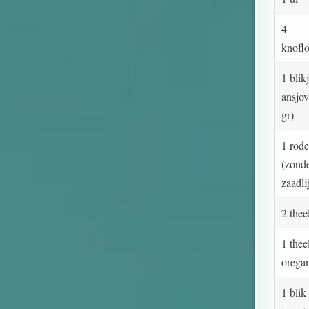
4
knofl
1 blik
ansjov
gr)
1 rode
(zond
zaadli
2 thee
1 thee
orega
1 blik