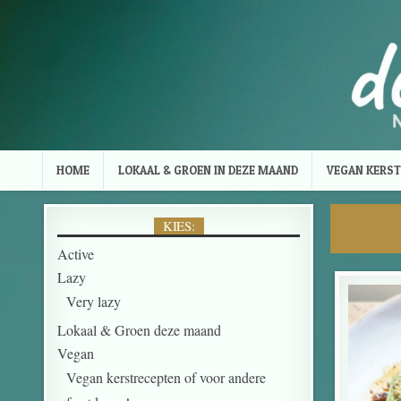
Skip to content
HOME
LOKAAL & GROEN IN DEZE MAAND
VEGAN KERST
KIES:
Active
Lazy
Very lazy
Lokaal & Groen deze maand
Vegan
Vegan kerstrecepten of voor andere