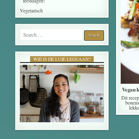
feestdagen!
Vegetarisch
Search for:
WIE IS DE LUIE LEGUAAN?
Vegan k
Dit recep
bonens
lekke