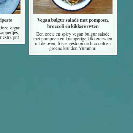
ipesto
Vegan bulgur salade met pompoen,
broccoli en kikkererwten
 deze vegan
kappertjes,
Een zoete en spicy vegan bulgur salade
 extra pit!
met pompoen en knapperige kikkererwten
uit de oven, frisse gestoomde broccoli en
groene kruiden.Yummm!