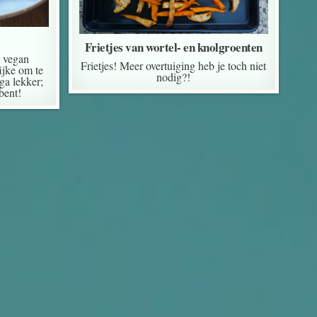
Frietjes van wortel- en knolgroenten
e vegan
Frietjes! Meer overtuiging heb je toch niet
ijke om te
nodig?!
ga lekker;
bent!