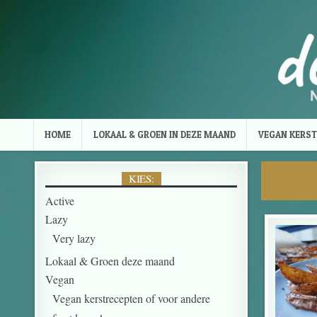
Skip to content
HOME
LOKAAL & GROEN IN DEZE MAAND
VEGAN KERST
KIES:
Active
Lazy
Very lazy
Lokaal & Groen deze maand
Vegan
Vegan kerstrecepten of voor andere