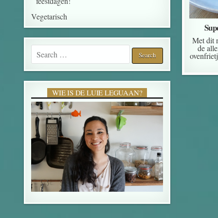
feestdagen!
Vegetarisch
Sup
Met dit 
de all
Search for:
ovenfriet
WIE IS DE LUIE LEGUAAN?