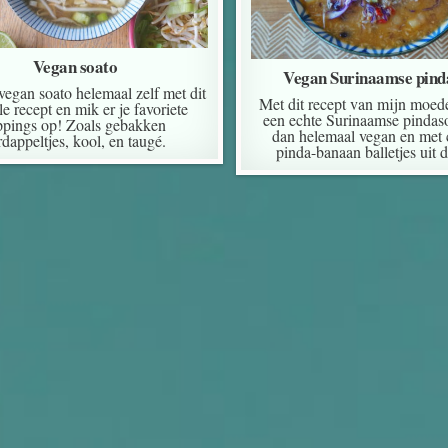
Vegan soato
Vegan Surinaamse pind
vegan soato helemaal zelf met dit
Met dit recept van mijn moed
e recept en mik er je favoriete
een echte Surinaamse pindas
ppings op! Zoals gebakken
dan helemaal vegan en met
rdappeltjes, kool, en taugé.
pinda-banaan balletjes uit 