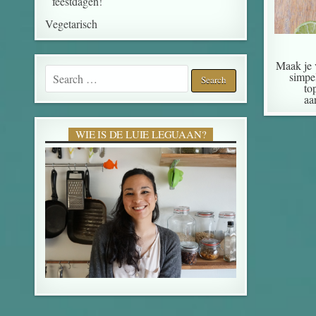
feestdagen!
Vegetarisch
Maak je 
Search for:
simpel
to
aa
WIE IS DE LUIE LEGUAAN?