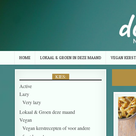
Skip to content
HOME
LOKAAL & GROEN IN DEZE MAAND
VEGAN KERST
KIES:
Active
Lazy
Very lazy
Lokaal & Groen deze maand
Vegan
Vegan kerstrecepten of voor andere