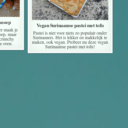
asoep
Vegan Surinaamse pastei met tofu
er maak je
Pastei is niet voor niets zo populair onder
oep, maar
Surinamers. Het is lekker en makkelijk te
 crunchy
maken, ook vegan. Probeer nu deze vegan
de oven.
Surinaamse pastei met tofu!